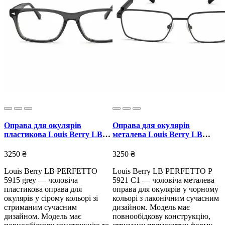
Оправа для окулярів
Оправа для окулярів
пластикова Louis Berry LB
металева Louis Berry LB
PERFETTO 5915 grey сіра
PERFETTO P 5921 C1 чорна
3250 ₴
3250 ₴
Louis Berry LB PERFETTO
Louis Berry LB PERFETTO P
5915 grey — чоловіча
5921 C1 — чоловіча металева
пластикова оправа для
оправа для окулярів у чорному
окулярів у сірому кольорі зі
кольорі з лаконічним сучасним
стриманим сучасним
дизайном. Модель має
дизайном. Модель має
повнообідкову конструкцію,