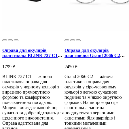
Оправа для окулярів
Оправа для окулярів
пластикова BLINK 727 C1
пластикова Grand 2066 C2
чорна
сіро-червона
1799 ₴
2450 ₴
BLINK 727 C1 — жіноча
Grand 2066 C2 — жіноча
пластикова оправа для
пластикова оправа для
окулярів у чорному кольорі з
окулярів у сіро-червоному
виразною прямокутною
кольорі з легкою сучасною
формою та комфортною
подачею та м’якою округлою
повсякденною посадкою.
формою. Напівпрозора сіра
Модель виглядає лаконічно,
фронтальна частина
сучасно та добре підходить для
поєднується з червоними
щоденного використання.
акцентами біля шарнірів і
Оправа адаптована для
тонкими металевими
встанов..
елементами з..