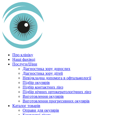
Про клініку
Наші фахівці
Послуги/Ціни
Діагностика зору дорослих
Діагностика зору дітей
Невідкладна допомога в офтальмології
Підбір окулярів
Підбір контактних лінз
Підбір нічних ортокератологічних лінз
Виготовлення окулярів
Виготовлення прогресивних окулярів
Каталог товарів
Оправи для окулярів
Контактні лінзи