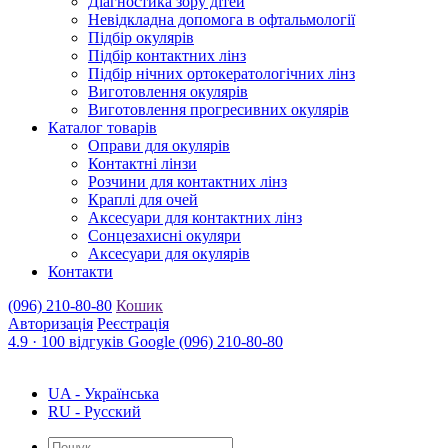
Діагностика зору дітей
Невідкладна допомога в офтальмології
Підбір окулярів
Підбір контактних лінз
Підбір нічних ортокератологічних лінз
Виготовлення окулярів
Виготовлення прогресивних окулярів
Каталог товарів
Оправи для окулярів
Контактні лінзи
Розчини для контактних лінз
Краплі для очей
Аксесуари для контактних лінз
Сонцезахисні окуляри
Аксесуари для окулярів
Контакти
(096) 210-80-80
Кошик
Авторизація
Реєстрація
4.9
· 100 відгуків Google
(096) 210-80-80
UA
UA - Українська
RU - Русский