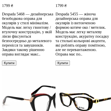
унісекс
жіноча
1799 ₴
1799 ₴
Despada 5468 — дизайнерська
Despada 5455 — жіноча
безободкова оправа для
дизайнерська оправа для
окулярів у стилі мінімалізм.
окулярів із витонченою
Модель має легку гвинтову /
формою котяче око / метелик.
втулочну конструкцію, у якій
Модель має легку металеву
лінзи фіксуються
конструкцію, акуратну посадку
безпосередньо до металевого
та стильні кольорові акценти,
перенісся та завушників.
які роблять оправу помітною,
Завдяки такому рішенню
але не перевантаженою.
оправа виглядає макс..
Оправа має по..
Купити
Купити