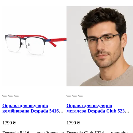
Оправа для окулярів
Оправа для окулярів
комбінована Despada 5416
металева Despada Club 5234
унісекс
чоловіча
1799 ₴
1799 ₴
Despada 5416 — дизайнерська
Despada Club 5234 — чоловіча