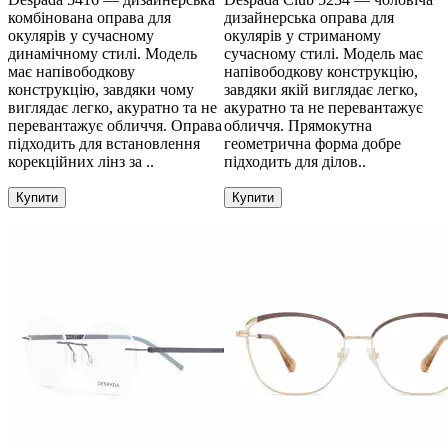
комбінована оправа для
дизайнерська оправа для
окулярів у сучасному
окулярів у стриманому
динамічному стилі. Модель
сучасному стилі. Модель має
має напівободкову
напівободкову конструкцію,
конструкцію, завдяки чому
завдяки якій виглядає легко,
виглядає легко, акуратно та не
акуратно та не перевантажує
перевантажує обличчя. Оправа
обличчя. Прямокутна
підходить для встановлення
геометрична форма добре
корекційних лінз за ..
підходить для ділов..
Купити
Купити