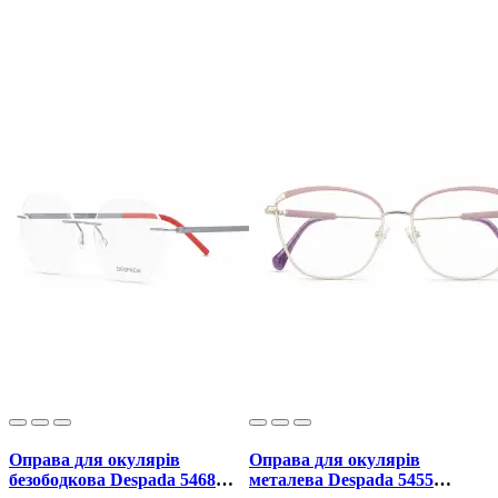
Оправа для окулярів
Оправа для окулярів
безободкова Despada 5468
металева Despada 5455