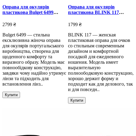
Оправа для окулярів
Оправа для окулярів
пластикова Bulget 6499
пластикова BLINK 117
ексклюзивна
жіноча
2799 ₴
1799 ₴
Bulget 6499 — стильна
BLINK 117 — женская
ексклюзивна жіноча оправа
пластиковая оправа для очков
для окулярів португальського
со стильным современным
виробництва, створена для
дизайном и комфортной
щоденного комфорту та
посадкой для ежедневного
виразного образу. Модель має
ношения. Модель имеет
повнообідкову конструкцію,
выразительную
завдяки чому надійно утримує
полноободковую конструкцию,
лінзи та підходить для
хорошо держит форму и
встановлення лінз..
подходит как для делового, так
и для повседн..
Купити
Купити