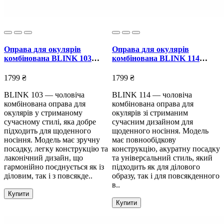
Оправа для окулярів
Оправа для окулярів
комбінована BLINK 103
комбінована BLINK 114
чоловіча
чоловіча
1799 ₴
1799 ₴
BLINK 103 — чоловіча
BLINK 114 — чоловіча
комбінована оправа для
комбінована оправа для
окулярів у стриманому
окулярів зі стриманим
сучасному стилі, яка добре
сучасним дизайном для
підходить для щоденного
щоденного носіння. Модель
носіння. Модель має зручну
має повнообідкову
посадку, легку конструкцію та
конструкцію, акуратну посадку
лаконічний дизайн, що
та універсальний стиль, який
гармонійно поєднується як із
підходить як для ділового
діловим, так і з повсякде..
образу, так і для повсякденного
в..
Купити
Купити